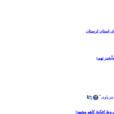
اد، استان لرستان
بخیز تهم)
*
حزباوی
روط افکنۀ کاهو مشهد)