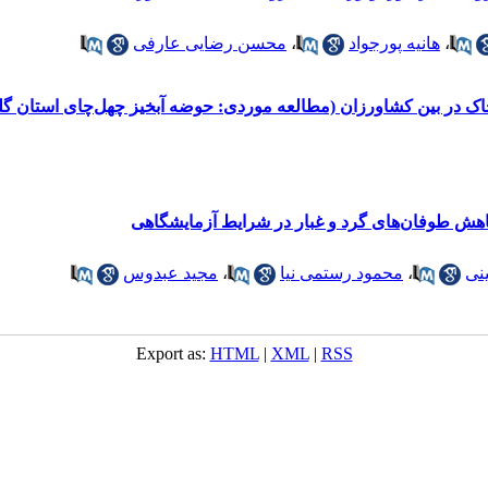
،
هانیه پورجواد
،
محسن رضایی عارفی
ک در بین کشاورزان (مطالعه موردی: حوضه آبخیز چهل‌چای استان گل
کاهش طوفان‌های گرد و غبار در شرایط آزمایشگاهی
نی
،
محمود رستمی نیا
،
مجید عبدوس
Export as:
HTML
|
XML
|
RSS