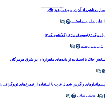
ارت ناشی از آن در حوضه آبخیز تالار
،
علیرضا دربان آستانه
 رویکرد ژئومورفولوژی (کلانشهر کرج)
شهرام وارسته
رسایش خاک با استفاده از داده‌های ماهواره‌ای در شرق هرمزگان
م‌انداز‌های زاگرس شمال غرب با استفاده از نیمرخ‌های توپوگرافی Swath
،
مجتبی یمانی