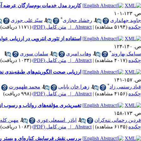
کاربرد مدل خدمات ‌بوم‌سازگان عرضه آب InVEST برای پیش‌بینی فرسایش آبی در زیر‌حوضه بند
ص. ۱۲۳-۱۰۱
*
جاوید جهانداری
،
رخشاد حجازی
،
سیّد علی جوزی
چکیده
(۵۱۹۴ مشاهده)
|
Abstract |
متن کامل (PDF)
(۱۱۷۱ دریافت)
استفاده از تئوری انتروپی در ارزیابی عو
ص. ۱۴۰-۱۲۴
*
سیامک بهاروند
،
وهاب امیری
،
سلمان سوری
چکیده
(۴۰۱۷ مشاهده)
|
Abstract |
متن کامل (PDF)
(۱۰۳۴ دریافت)
ارزیابی صحت الگوریتم‌های طبقه‌بندی ن
ص. ۱۵۷-۱۴۱
*
قباد رستمی زاد
،
زهرا خان بابایی
،
محمد طهمورث
چکیده
(۴۱۵۶ مشاهده)
|
Abstract |
متن کامل (PDF)
(۹۹۸ دریافت)
تغییرپذیری مؤلفه‌های رواناب و رسوب ا
ص. ۱۷۳-۱۵۸
فردین رحمانی ننه‌کران
،
اباذر ‌ اسمعلی‌عوری
،
مهین کله‌
چکیده
(۶۱۳۵ مشاهده)
|
Abstract |
متن کامل (PDF)
(۱۰۸۳ دریافت)
بررسی نقش فرسایش کناره‌ای و بستر رو