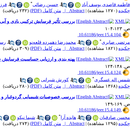
*
فاطمه قاصدی یوسف آباد
،
حسین رضائی
،
فرز
چکیده
(۱۲۷۰ مشاهده)
|
Abstract |
متن کامل (PDF)
(۲۳۲ دریافت)
بررسی تأثیر فرسایش ترکیبی بادی و آبی
ص. ۱۲۳-۱۰۴
‎ 10.61186/jeer.15.4.104
*
مرتضی صابری
،
محمدرضا دهمرده قلعه‌نو
،
رسو
چکیده
(۱۸۲۱ مشاهده)
|
Abstract |
متن کامل (PDF)
(۳۰۹ دریافت)
پهنه بندی و ارزیابی حساسیت فرسایش خندق
ص. ۱۴۸-۱۲۴
‎ 10.61186/jeer.15.4.124
*
شمس اله عسگری
،
کورش شیرانی
چکیده
(۱۳۶۸ مشاهده)
|
Abstract |
متن کامل (PDF)
(۲۸۰ دریافت)
بررسی خصوصیات شیمیایی گردوغبار و ا
ص. ۱۶۹-۱۴۹
‎ 10.61186/jeer.15.4.149
*
محسن صادقیان
،
هایده آرا
،
شیما نیکو
چکیده
(۱۲۹۵ مشاهده)
|
Abstract |
متن کامل (PDF)
(۲۷۴ دریافت)