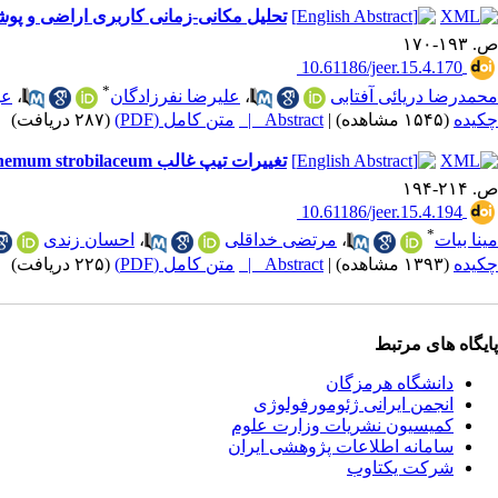
تحلیل مکانی-زمانی کاربری اراضی و پوشش
ص. ۱۹۳-۱۷۰
‎ 10.61186/jeer.15.4.170
*
محمدرضا دریائی آفتابی
،
علیرضا نفرزادگان
،
عب
چکیده
(۱۵۴۵ مشاهده)
|
Abstract |
متن کامل (PDF)
(۲۸۷ دریافت)
تغییرات تیپ غالب Halocnemum strobilaceum تحت تأثیر عوامل محیطی در مراتع شوره‌زار (مراتع اشتهارد استان البرز)
ص. ۲۱۴-۱۹۴
‎ 10.61186/jeer.15.4.194
*
مینا بیات
،
مرتضی خداقلی
،
احسان زندی
چکیده
(۱۳۹۳ مشاهده)
|
Abstract |
متن کامل (PDF)
(۲۲۵ دریافت)
پایگاه های مرتبط
دانشگاه هرمزگان
انجمن ایرانی ژئومورفولوژی
کمیسیون نشریات وزارت علوم
سامانه اطلاعات پژوهشی ایران
شرکت یکتاوب