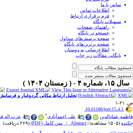
تماس با ما
اطلاعات تماس
فرم برقراری ارتباط
تسهیلات پایگاه
راهنمای صفحات
جستجو در پایگاه
صفحه پرسش‌های متداول
صفحه برترین‌های پایگاه
اطلاع‌رسانی به دوستان
بایگانی مقالات زیر چاپ
سال ۱۵، شماره ۴ - ( زمستان ۱۴۰۴ )
تحلیل ارتباط مکانی گردوغبار و فرسایش
ص. ۲۱-۱
‎ 10.61186/jeer.15.4.1
*
فاطمه عمادالدین
،
علی احمدآبادی
،
عزت اله قن
چکیده
(۱۵۰۵ مشاهده)
|
Abstract |
متن کامل (PDF)
(۲۶۹ دریافت)