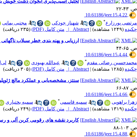
تحلیل آسیب‌پذیری آبخوان دشت خویش با ا
ص. ۴۳-۲۲
‎ 10.61186/jeer.15.4.22
*
مرتضی پورزارع
،
شهناز جودکی
،
مجتبی یمانی
چکیده
(۱۲۴۹ مشاهده)
|
Abstract |
متن کامل (PDF)
(۲۳۵ دریافت)
ارزیابی و پهنه بندی خطر سیلاب ناگهانی با استفاده از مدل MFFPI در حوض
ص. ۶۵-۴۴
‎ 10.61186/jeer.15.4.44
*
محمدحسین رضائی مقدم
،
عبدالله بهبودی
،
لی‌
چکیده
(۱۲۸۵ مشاهده)
|
Abstract |
متن کامل (PDF)
(۳۰۵ دریافت)
سنتز، مشخصه‌یابی و عملکرد مالچ ژئوپل
ص. ۸۷-۶۶
‎ 10.61186/jeer.15.4.66
*
زهرا براهویی
،
سمیه قاسمی
،
سمیه بختیاری
چکیده
(۱۳۱۹ مشاهده)
|
Abstract |
متن کامل (PDF)
(۲۴۹ دریافت)
کاربرد نقشه های رقومی کربن آلی و ر
ص. ۱۰۳-۸۸
‎ 10.61186/jeer.15.4.88