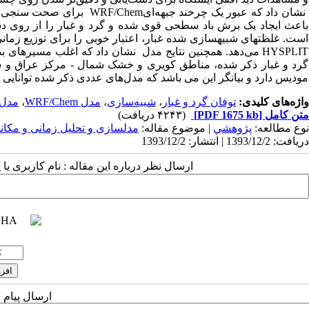
نشان داد که عبور یک چرخند جبهه‌ای
WRF/Chem
برای صحت سنجی خر
باعث ایجاد یک برش باد سطحی قوی شده و گرد و غبار را از روی دش
است. غلظت­های شبیه­سازی شده غبار، اعتبار خوبی را برای توزیع زما
HYSPLIT
می‌دهد. همچنین نتایج مدل
نشان داد که اغلب مسیرهای بد
گرد و غبار ذکر شده، مناطق کویری و خشک شمال
-
مرکز
عراق و سو
مودیس دارد و بیانگر این می باشد که مدل‌های عددی ذکر شده توانایی خو
واژه‌های کلیدی:
توفان گرد و غبار
،
شبیه‌سازی
،
مدل WRF/Chem
،
مدل SPLIT
متن کامل
[PDF 1675 kb]
(۴۲۴۳ دریافت)
نوع مطالعه:
پژوهشي
| موضوع مقاله:
مدلسازی و تحلیل زمانی و مکا
دریافت: 1393/12/2 | انتشار: 1393/12/2
ارسال نظر درباره این مقاله : نام کاربری ی
ارسال پیام 