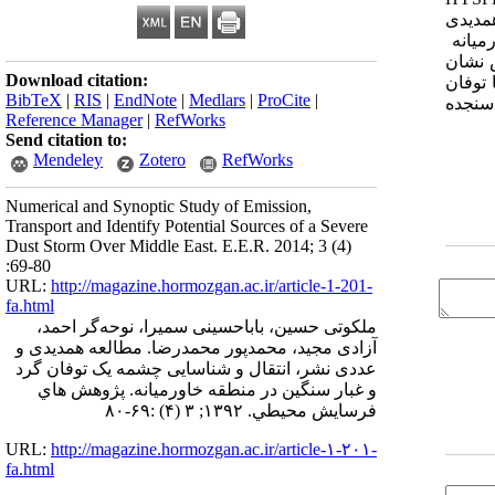
مدیدی
میانه
س نشان
Download citation:
توفان
BibTeX
|
RIS
|
EndNote
|
Medlars
|
ProCite
|
 سنجده
Reference Manager
|
RefWorks
Send citation to:
Mendeley
Zotero
RefWorks
Numerical and Synoptic Study of Emission,
Transport and Identify Potential Sources of a Severe
Dust Storm Over Middle East. E.E.R. 2014; 3 (4)
:69-80
URL:
http://magazine.hormozgan.ac.ir/article-1-201-
fa.html
ملکوتی حسین، باباحسینی سمیرا، نوحه‌گر احمد،
آزادی مجید، محمدپور محمدرضا. مطالعه همدیدی و
عددی نشر، انتقال و شناسایی چشمه یک توفان گرد
و غبار سنگین در منطقه خاورمیانه. پژوهش هاي
فرسايش محيطي. ۱۳۹۲; ۳ (۴) :۶۹-۸۰
URL:
http://magazine.hormozgan.ac.ir/article-۱-۲۰۱-
fa.html