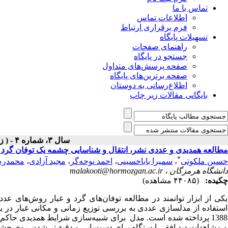
تماس با ما
اطلاعات تماس
فرم برقراری ارتباط
تسهیلات پایگاه
راهنمای صفحات
جستجو در پایگاه
صفحه پرسش‌های متداول
صفحه برترین‌های پایگاه
اطلاع‌رسانی به دوستان
بایگانی مقالات زیر چاپ
سال ۳، شماره ۴ - ( زمستان ۹۲ ۱۳۹۲ )
مطالعه همدیدی و عددی نشر، انتقال و شناسایی چشمه یک توفان گرد و
*
حسین ملکوتی
،
سمیرا باباحسینی
،
احمد نوحه‌گر
،
مجید آزادی
،
محمدرض
دانشگاه هرمزگان ،
malakooti@hormozgan.ac.ir
چکیده:
(۴۴۰۸۵ مشاهده)
یکی از ابزار توانمند در مطالعه توفان‌های گرد و غبار روش‌های عددی 
1388 پرداخته شده است. مدل
برای شبیه‌سازی شرایط همدیدی حاکم ب
و مشاهدات دید افقی ایستگاه
برای دست‌یابی و دقیق‌تر شدن روی چشم