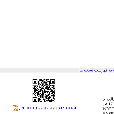
به فهرست نسخه ها
لعه با
استفاده از مدلسازی عددی به بررسی توزیع زمانی و مکانی غبار در یکی از شدیدترین رخدادهای گرد و غباری کشور در طول روزهای 13 تا 17 تیر
‎ 20.1001.1.22517812.1392.3.4.6.4
WRF/
HYSP