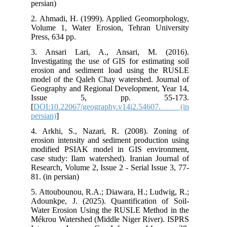
persian)
2. Ahmadi, H. (1999). Applied Geomorphology,
Volume 1, Water Erosion, Tehran University
Press, 634 pp.
3. Ansari Lari, A., Ansari, M. (2016).
Investigating the use of GIS for estimating soil
erosion and sediment load using the RUSLE
model of the Qaleh Chay watershed. Journal of
Geography and Regional Development, Year 14,
Issue 5, pp. 55-173.
[
DOI:10.22067/geography.v14i2.54607. (in
persian)
]
4. Arkhi, S., Nazari, R. (2008). Zoning of
erosion intensity and sediment production using
modified PSIAK model in GIS environment,
case study: Ilam watershed). Iranian Journal of
Research, Volume 2, Issue 2 - Serial Issue 3, 77-
81. (in persian)
5. Attoubounou, R.A.; Diawara, H.; Ludwig, R.;
Adounkpe, J. (2025). Quantification of Soil-
Water Erosion Using the RUSLE Method in the
Mékrou Watershed (Middle Niger River). ISPRS