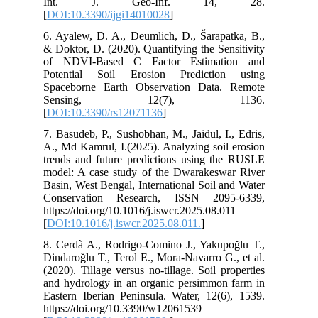
Int. J. Geo-Inf. 14, 28.
[
DOI:10.3390/ijgi14010028
]
6. Ayalew, D. A., Deumlich, D., Šarapatka, B.,
& Doktor, D. (2020). Quantifying the Sensitivity
of NDVI-Based C Factor Estimation and
Potential Soil Erosion Prediction using
Spaceborne Earth Observation Data. Remote
Sensing, 12(7), 1136.
[
DOI:10.3390/rs12071136
]
7. Basudeb, P., Sushobhan, M., Jaidul, I., Edris,
A., Md Kamrul, I.(2025). Analyzing soil erosion
trends and future predictions using the RUSLE
model: A case study of the Dwarakeswar River
Basin, West Bengal, International Soil and Water
Conservation Research, ISSN 2095-6339,
https://doi.org/10.1016/j.iswcr.2025.08.011
[
DOI:10.1016/j.iswcr.2025.08.011.
]
8. Cerdà A., Rodrigo-Comino J., Yakupoğlu T.,
Dindaroğlu T., Terol E., Mora-Navarro G., et al.
(2020). Tillage versus no-tillage. Soil properties
and hydrology in an organic persimmon farm in
Eastern Iberian Peninsula. Water, 12(6), 1539.
https://doi.org/10.3390/w12061539