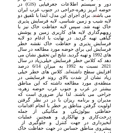
دور و سیستم اطلاعات جغرفیایی (
) در
GIS
حوضه آبریز زهره-جراحی در جنوب غرب ایران
می باش
ن
د.
برای اجرای این مدل،
ابتدا با تلفیق دو
لایه شیب و زمین شناسی، لایه فرسایش پذیری
خاک تهیه شد. سپس لایه حفاظت خاک نیز با
رویهم‌گذاری لایه های کاربری زمین و پوشش
گیاهی تهیه گردید. در نهایت با ادغام دو لایه
فرسایش پذیری و حفاظت خاک نقشه خطر
فرسایش آبی برای حوضه مورد مطالعه در سال
های 1992 و تهیه گردید. نتایج این تحقیق نشان می
دهد که کلاس خطر فرسایش خیلی‌زیاد در سال
2021 نسبت به 1992 به میزان 6/14 درصد
کلاس های خطر خیلی
.
افزایش سطح داشته‌اند
زیاد نشان از شدت بالای روند فرسایشی در
منطقه‌ی مورد مطالعه داشته که این مناطق
بیشتر در غرب و جنوب غرب حوضه زهره-
جراحی می باشند. لذا نیاز ضروری است که
مدیران و برنامه ریزان با در در نظر گرفتن
اولویت گرفتن مناطق پر خطر با انجام اقدامات
حفاظتی بیولوژیکی و مکانیکی از جمله
درخت‌‌کاری و نهال­کاری و همچنین عملیات
آبخیزداری در جهت کنترل و جلوگیری از
پیشروی مناطق حساس در جهت حفاظت خاک