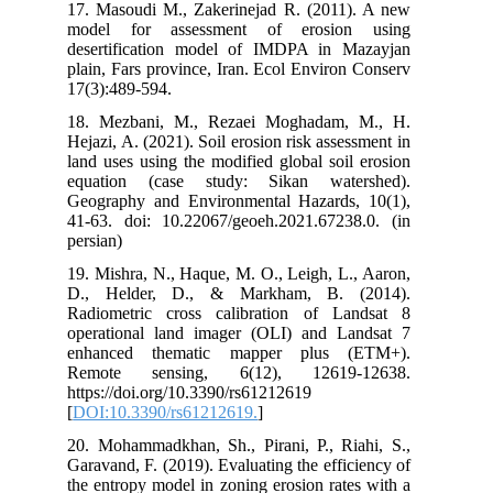
17. Masoudi M., Zakerinejad R. (2011). A new
model for assessment of erosion using
desertification model of IMDPA in Mazayjan
plain, Fars province, Iran. Ecol Environ Conserv
17(3):489-594.
18. Mezbani, M., Rezaei Moghadam, M., H.
Hejazi, A. (2021). Soil erosion risk assessment in
land uses using the modified global soil erosion
equation (case study: Sikan watershed).
Geography and Environmental Hazards, 10(1),
41-63. doi: 10.22067/geoeh.2021.67238.0. (in
persian)
19. Mishra, N., Haque, M. O., Leigh, L., Aaron,
D., Helder, D., & Markham, B. (2014).
Radiometric cross calibration of Landsat 8
operational land imager (OLI) and Landsat 7
enhanced thematic mapper plus (ETM+).
Remote sensing, 6(12), 12619-12638.‏
https://doi.org/10.3390/rs61212619
[
DOI:10.3390/rs61212619.
]
20. Mohammadkhan, Sh., Pirani, P., Riahi, S.,
Garavand, F. (2019). Evaluating the efficiency of
the entropy model in zoning erosion rates with a