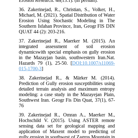
Erosion Research. 48(13:1). (in persian).
36. Zakerinejad, R., Christian, S., Volker, H.,
Michael, M. (2021). Spatial Distribution of Water
Erosion Using Stochastic Modeling in The
Southern Isfahan Province, Iran, Geogr FIS DIN
QUAT 44 (2): 203-216.
37. Zakerinejad R., Maerker M. (2015). An
integrated assessment of soil erosion
dynamicswith special emphasis on gully erosion
in the Mazayjan basin, southwestern Iran.Nat.
Hazards 79 (1), 25-50. [
DOI:10.1007/s11069-
015-1700-3
]
38. Zakerinejad R., & Märker M. (2014).
Prediction of Gully erosion susceptibilities using
detailed terrain analysis and maximum entropy
modeling: a case study in the Mazayejan Plain,
Southwest Iran. Geogr Fis Din Quat, 37(1), 67-
76
39. Zakerinejad R., Omran A., Maerker M.,
Hochschild V. (2015). Using ASTER remote
sensing data set for geological mapping and
application of Maxent model to predicting of
gully erosion in southwest of Zagros Mountain in