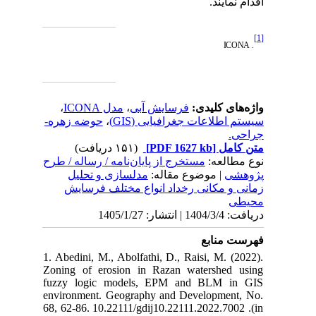
اقدام نمایند.
[1]
ICONA
.
،
مدل ICONA
،
فرسایش آبی
واژه‌های کلیدی:
حوضه زهره-
،
سیستم اطلاعات جغرافیایی (GIS)
جراحی.
(۱۵۱ دریافت)
[PDF 1627 kb]
متن کامل
نوع مطالعه:
مستخرج از پایان‌نامه / رساله / طرح
پژوهشی
| موضوع مقاله:
مدلسازی و تحلیل
زمانی و مکانی رخداد انواع مختلف فرسایش
محیطی
دریافت: 1404/3/4 | انتشار: 1405/1/27
فهرست منابع
1. Abedini, M., Abolfathi, D., Raisi, M. (2022).
Zoning of erosion in Razan watershed using
fuzzy logic models, EPM and BLM in GIS
environment. Geography and Development, No.
68, 62-86. 10.22111/gdij10.22111.2022.7002 .(in