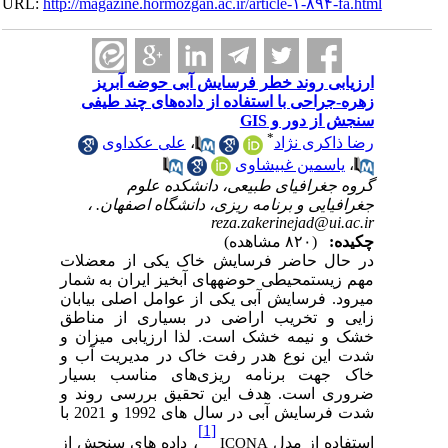
URL:
http://magazine.hormozgan.ac.ir/article-۱-۸۹۴-fa.html
ارزیابی روند خطر فرسایش آبی حوضه آبریز
زهره-جراحی با استفاده از داده‌های چند طیفی
سنجش از دور و GIS
*
علی عکداوی
،
رضا ذاکری نژاد
یاسمین غبیشاوی
،
گروه جغرافیای طبیعی، دانشکده علوم
جغرافیایی و برنامه ریزی، دانشگاه اصفهان. ،
reza.zakerinejad@ui.ac.ir
چکیده:
(۸۲۰ مشاهده)
در حال حاضر فرسایش
خاک
یکی از معضلات
مهم زیست‏محیطی حوضه‏های آبخیز ایران به
‏شمار
می‏رود. فرسایش آبی یکی از عوامل اصلی بیابان
زایی و تخریب اراضی در بسیاری از مناطق
خشک و نیمه خشک است. لذا ارزیابی میزان و
شدت این نوع هدر رفت خاک در مدیریت آب و
خاک جهت برنامه ریزی‌های مناسب بسیار
ضروری است. هدف این تحقیق بررسی روند و
شدت فرسایش آبی در سال های 1992 و 2021 با
[1]
استفاده از مدل
، داده های سنجش از
ICONA