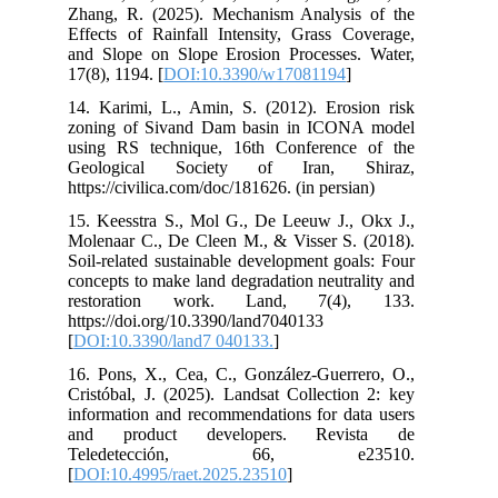
Zhang, R. (2025). Mechanism Analysis of the
Effects of Rainfall Intensity, Grass Coverage,
and Slope on Slope Erosion Processes. Water,
17(8), 1194. [
DOI:10.3390/w17081194
]
14. Karimi, L., Amin, S. (2012). Erosion risk
zoning of Sivand Dam basin in ICONA model
using RS technique, 16th Conference of the
Geological Society of Iran, Shiraz,
https://civilica.com/doc/181626. (in persian)
15. Keesstra S., Mol G., De Leeuw J., Okx J.,
Molenaar C., De Cleen M., & Visser S. (2018).
Soil-related sustainable development goals: Four
concepts to make land degradation neutrality and
restoration work. Land, 7(4), 133.
https://doi.org/10.3390/land7040133
[
DOI:10.3390/land7 040133.
]
16. Pons, X., Cea, C., González-Guerrero, O.,
Cristóbal, J. (2025). Landsat Collection 2: key
information and recommendations for data users
and product developers. Revista de
Teledetección, 66, e23510.
[
DOI:10.4995/raet.2025.23510
]