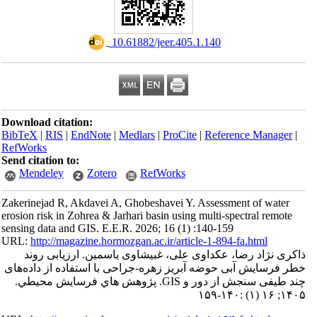
‎ 10.61882/jeer.405.1.140
Download citation:
BibTeX
|
RIS
|
EndNote
|
Medlars
|
ProCite
|
Reference Manager
|
RefWorks
Send citation to:
Mendeley
Zotero
RefWorks
Zakerinejad R, Akdavei A, Ghobeshavei Y. Assessment of water
erosion risk in Zohrea & Jarhari basin using multi-spectral remote
sensing data and GIS. E.E.R. 2026; 16 (1) :140-159
URL:
http://magazine.hormozgan.ac.ir/article-1-894-fa.html
ذاکری نژاد رضا، عکداوی علی، غبیشاوی یاسمین. ارزیابی روند
خطر فرسایش آبی حوضه آبریز زهره-جراحی با استفاده از داده‌های
چند طیفی سنجش از دور و GIS. پژوهش هاي فرسايش محيطي.
۱۴۰۵; ۱۶ (۱) :۱۴۰-۱۵۹