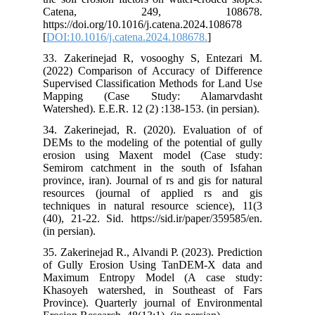
Catena, 249, 108678.‏
https://doi.org/10.1016/j.catena.2024.108678
[
DOI:10.1016/j.catena.2024.108678.
]
33. Zakerinejad R, vosooghy S, Entezari M.
(2022) Comparison of Accuracy of Difference
Supervised Classification Methods for Land Use
Mapping (Case Study: Alamarvdasht
Watershed). E.E.R. 12 (2) :138-153. (in persian).
34. Zakerinejad, R. (2020). Evaluation of of
DEMs to the modeling of the potential of gully
erosion using Maxent model (Case study:
Semirom catchment in the south of Isfahan
province, iran). Journal of rs and gis for natural
resources (journal of applied rs and gis
techniques in natural resource science), 11(3
(40), 21-22. Sid. https://sid.ir/paper/359585/en.
(in persian).
35. Zakerinejad R., Alvandi P. (2023). Prediction
of Gully Erosion Using TanDEM-X data and
Maximum Entropy Model (A case study:
Khasoyeh watershed, in Southeast of Fars
Province). Quarterly journal of Environmental