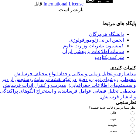
قابل
International License
بازنشر است.
یگاه های مرتبط
دانشگاه هرمزگان
انجمن ایرانی ژئومورفولوژی
کمیسیون نشریات وزارت علوم
سامانه اطلاعات پژوهشی ایران
شرکت یکتاوب
مات کلیدی
لسازی و تحلیل زمانی و مکانی رخداد انواع مختلف فرسایش
روشهای نوین و دقیق در تهیّه نقشه فرسایش (سنجش از دور
,
یطی
مدیریت و کنترل اثرات فرسایش
,
 سیستم‌های اطلاعات جغرافیایی
تحلیل فضایی عوامل فرساینده، و استخراج الگوهای پراکندگی
,
یطی
,
انتشار فرسایش
رسنجی
 شما در مورد قالب جدید چیست؟
عالی
خوب
متوسط
ضعیف