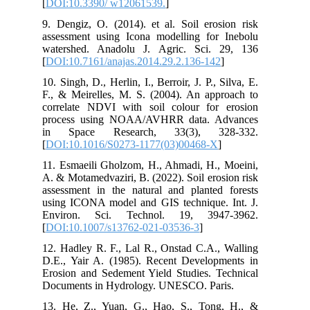
[
DOI:10.3390/ w12061539.
]
9. Dengiz, O. (2014). et al. Soil erosion risk
assessment using Icona modelling for Inebolu
watershed. Anadolu J. Agric. Sci. 29, 136
[
DOI:10.7161/anajas.2014.29.2.136-142
]
10. Singh, D., Herlin, I., Berroir, J. P., Silva, E.
F., & Meirelles, M. S. (2004). An approach to
correlate NDVI with soil colour for erosion
process using NOAA/AVHRR data. Advances
in Space Research, 33(3), 328-332.‏
[
DOI:10.1016/S0273-1177(03)00468-X
]
11. Esmaeili Gholzom, H., Ahmadi, H., Moeini,
A. & Motamedvaziri, B. (2022). Soil erosion risk
assessment in the natural and planted forests
using ICONA model and GIS technique. Int. J.
Environ. Sci. Technol. 19, 3947-3962.
[
DOI:10.1007/s13762-021-03536-3
]
12. Hadley R. F., Lal R., Onstad C.A., Walling
D.E., Yair A. (1985). Recent Developments in
Erosion and Sedement Yield Studies. Technical
Documents in Hydrology. UNESCO. Paris.
13. He, Z., Yuan, G., Hao, S., Tong, H., &