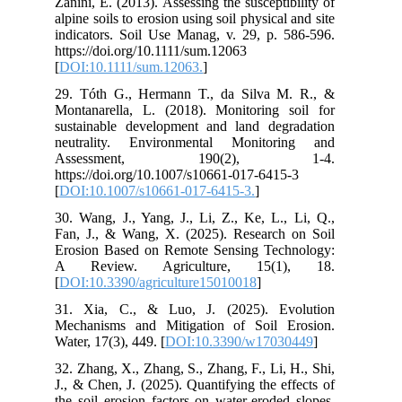
Zanini, E. (2013). Assessing the susceptibility of
alpine soils to erosion using soil physical and site
indicators. Soil Use Manag, v. 29, p. 586-596.
https://doi.org/10.1111/sum.12063
[
DOI:10.1111/sum.12063.
]
29. Tóth G., Hermann T., da Silva M. R., &
Montanarella, L. (2018). Monitoring soil for
sustainable development and land degradation
neutrality. Environmental Monitoring and
Assessment, 190(2), 1-4.
https://doi.org/10.1007/s10661-017-6415-3
[
DOI:10.1007/s10661-017-6415-3.
]
30. Wang, J., Yang, J., Li, Z., Ke, L., Li, Q.,
Fan, J., & Wang, X. (2025). Research on Soil
Erosion Based on Remote Sensing Technology:
A Review. Agriculture, 15(1), 18.
[
DOI:10.3390/agriculture15010018
]
31. Xia, C., & Luo, J. (2025). Evolution
Mechanisms and Mitigation of Soil Erosion.
Water, 17(3), 449. [
DOI:10.3390/w17030449
]
32. Zhang, X., Zhang, S., Zhang, F., Li, H., Shi,
J., & Chen, J. (2025). Quantifying the effects of
the soil erosion factors on water-eroded slopes.