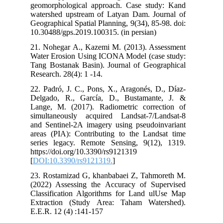
geomorphological approach. Case study: Kand
watershed upstream of Latyan Dam. Journal of
Geographical Spatial Planning, 9(34), 85-98. doi:
10.30488/gps.2019.100315. (in persian)
21. Nohegar A., Kazemi M. (2013). Assessment
Water Erosion Using ICONA Model (case study:
Tang Bostanak Basin). Journal of Geographical
Research. 28(4): 1 -14.
22. Padró, J. C., Pons, X., Aragonés, D., Díaz-
Delgado, R., García, D., Bustamante, J. &
Lange, M. (2017). Radiometric correction of
simultaneously acquired Landsat-7/Landsat-8
and Sentinel-2A imagery using pseudoinvariant
areas (PIA): Contributing to the Landsat time
series legacy. Remote Sensing, 9(12), 1319.
https://doi.org/10.3390/rs9121319
[
DOI:10.3390/rs9121319.
]
23. Rostamizad G, khanbabaei Z, Tahmoreth M.
(2022) Assessing the Accuracy of Supervised
Classification Algorithms for Land ulUse Map
Extraction (Study Area: Taham Watershed).
E.E.R. 12 (4) :141-157