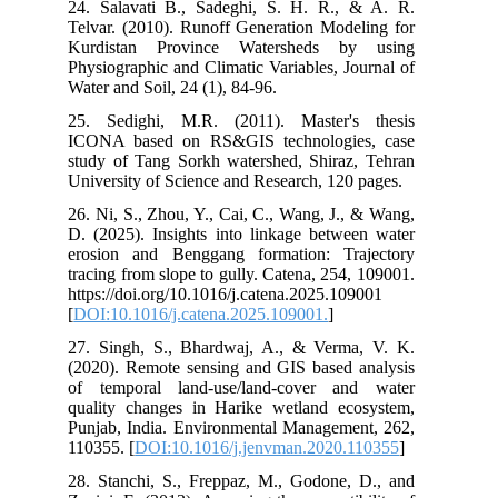
24. Salavati B., Sadeghi, S. H. R., & A. R.
Telvar. (2010). Runoff Generation Modeling for
Kurdistan Province Watersheds by using
Physiographic and Climatic Variables, Journal of
Water and Soil, 24 (1), 84-96.
25. Sedighi, M.R. (2011). Master's thesis
ICONA based on RS&GIS technologies, case
study of Tang Sorkh watershed, Shiraz, Tehran
University of Science and Research, 120 pages.
26. Ni, S., Zhou, Y., Cai, C., Wang, J., & Wang,
D. (2025). Insights into linkage between water
erosion and Benggang formation: Trajectory
tracing from slope to gully. Catena, 254, 109001.‏
https://doi.org/10.1016/j.catena.2025.109001
[
DOI:10.1016/j.catena.2025.109001.
]
27. Singh, S., Bhardwaj, A., & Verma, V. K.
(2020). Remote sensing and GIS based analysis
of temporal land-use/land-cover and water
quality changes in Harike wetland ecosystem,
Punjab, India. Environmental Management, 262,
110355. [
DOI:10.1016/j.jenvman.2020.110355
]
28. Stanchi, S., Freppaz, M., Godone, D., and