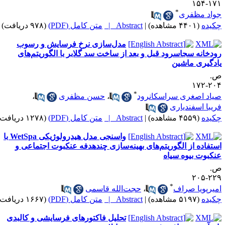
۱۷۱-۱
*
واد مظفری
کیده
(۴۴۰۱ مشاهده)
|
Abstract |
متن کامل (PDF)
(۹۷۸ دریافت)
مدل‌سازی نرخ فرسایش و رسوب
ودخانه سجاسرود قبل و بعد از ساخت سد گلابر با الگوریتم‌های
ادگیری ماشین
.
۲۰۴-۱
*
یاد اصغری سراسکانرود
،
حسن مظفری
،
ریبا اسفندیاری
کیده
(۴۵۵۹ مشاهده)
|
Abstract |
متن کامل (PDF)
(۱۲۷۸ دریافت)
واسنجی مدل هیدرولوژیکی WetSpa با
ستفاده از الگوریتم‌های بهینه‌سازی چندهدفه عنکبوت اجتماعی و
نکبوت بیوه سیاه
.
۲۲۹-۲
*
میرپویا صراف
،
حجت‌الله قاسمی
کیده
(۵۱۹۷ مشاهده)
|
Abstract |
متن کامل (PDF)
(۱۶۶۷ دریافت)
تحلیل فاکتورهای فرسایشی و کالبدی