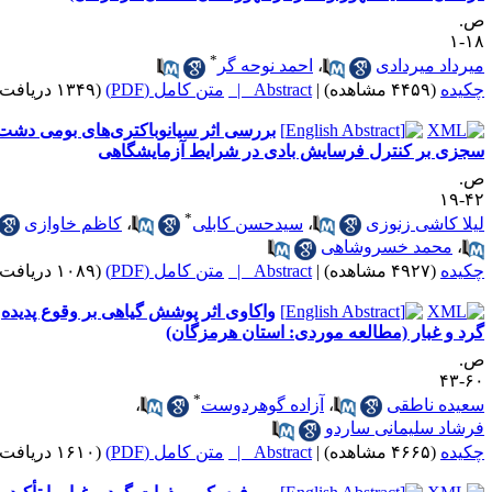
.
۱۸
*
یرداد میردادی
،
احمد نوحه گر
کیده
(۴۴۵۹ مشاهده)
|
Abstract |
متن کامل (PDF)
(۱۳۴۹ دریافت)
بررسی اثر سیانوباکتری‌های بومی دشت
جزی بر کنترل فرسایش بادی در شرایط آزمایشگاهی
.
۴۲-
*
یلا کاشی زنوزی
،
سیدحسن کابلی
،
کاظم خاوازی
،
محمد خسروشاهی
کیده
(۴۹۲۷ مشاهده)
|
Abstract |
متن کامل (PDF)
(۱۰۸۹ دریافت)
واکاوی اثر پوشش گیاهی بر وقوع پدیده
رد و غبار (مطالعه موردی: استان هرمزگان)
.
۶۰-
*
عیده ناطقی
،
آزاده گوهردوست
،
رشاد سلیمانی ساردو
کیده
(۴۶۶۵ مشاهده)
|
Abstract |
متن کامل (PDF)
(۱۶۱۰ دریافت)