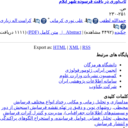
اب‌آوری در بافت فرسوده شهر ایلام
.
۲۵۱-۲
*
مدالله لطفی
،
علی نوری کرمانی
،
کرامت اله زیاری
کیده
(۴۴۹۲ مشاهده)
|
Abstract |
متن کامل (PDF)
(۱۱۱۱ دریافت)
Export as:
HTML
|
XML
|
RSS
یگاه های مرتبط
دانشگاه هرمزگان
انجمن ایرانی ژئومورفولوژی
کمیسیون نشریات وزارت علوم
سامانه اطلاعات پژوهشی ایران
شرکت یکتاوب
مات کلیدی
لسازی و تحلیل زمانی و مکانی رخداد انواع مختلف فرسایش
یطی
,
روشهای نوین و دقیق در تهیّه نقشه فرسایش (سنجش از دور
سیستم‌های اطلاعات جغرافیایی)
,
مدیریت و کنترل اثرات فرسایش
یطی
,
تحلیل فضایی عوامل فرساینده، و استخراج الگوهای پراکندگی
انتشار فرسایش
,