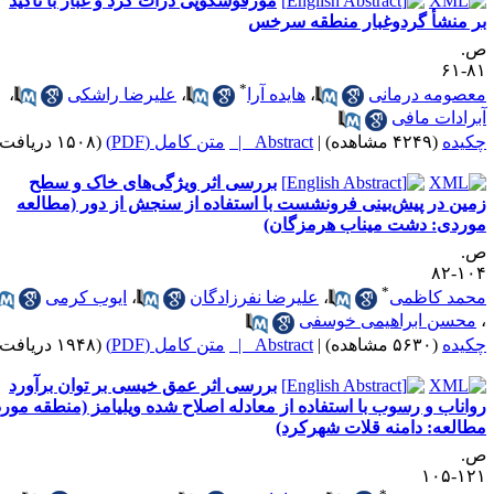
مورفوسکوپی ذرات گرد و غبار با تأکید
ر منشأ گردوغبار منطقه سرخس
.
۸۱-
*
عصومه درمانی
،
هایده آرا
،
علیرضا راشکی
،
برادات مافی
کیده
(۴۲۴۹ مشاهده)
|
Abstract |
متن کامل (PDF)
(۱۵۰۸ دریافت)
بررسی اثر ویژگی‌های خاک و سطح
مین در پیش‌بینی فرونشست با استفاده از سنجش از دور (مطالعه
وردی: دشت میناب هرمزگان)
.
۱۰۴-
*
حمد کاظمی
،
علیرضا نفرزادگان
،
ایوب کرمی
محسن ابراهیمی خوسفی
کیده
(۵۶۳۰ مشاهده)
|
Abstract |
متن کامل (PDF)
(۱۹۴۸ دریافت)
بررسی اثر عمق خیسی بر توان برآورد
واناب و رسوب با استفاده از معادله اصلاح شده ویلیامز (منطقه مورد
طالعه: دامنه قلات شهرکرد)
.
۱۲۱-۱