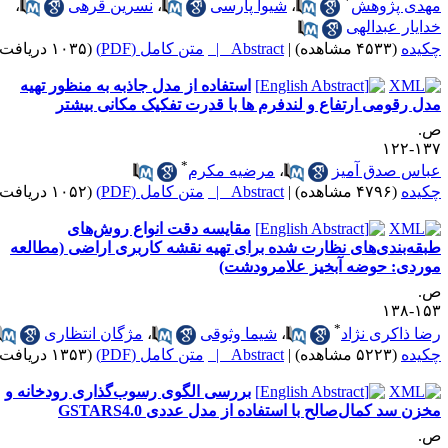
*
هدی پژوهش
،
شیوا پارسی
،
نسرین قرهی
،
دایار عبدالهی
کیده
(۴۵۳۳ مشاهده)
|
Abstract |
متن کامل (PDF)
(۱۰۳۵ دریافت)
استفاده از مدل جاذبه به منظور تهیه
دل رقومی ارتفاع و لندفرم ها با قدرت تفکیک مکانی بیشتر
.
۱۳۷-۱
*
باس صدق آمیز
،
مرضیه مکرم
کیده
(۴۷۹۶ مشاهده)
|
Abstract |
متن کامل (PDF)
(۱۰۵۲ دریافت)
مقایسه دقت انواع روش‌های
بقه‌بندی‌های نظارت شده برای تهیه نقشه کاربری اراضی (مطالعه
وردی: حوضه آبخیز علامرودشت)
.
۱۵۳-۱
*
ضا ذاکری نژاد
،
شیما وثوقی
،
مژگان انتظاری
کیده
(۵۲۲۳ مشاهده)
|
Abstract |
متن کامل (PDF)
(۱۳۵۳ دریافت)
بررسی الگوی رسوب‌گذاری رودخانه و
خزن سد کمال‌صالح با استفاده از مدل عددی GSTARS4.0
.